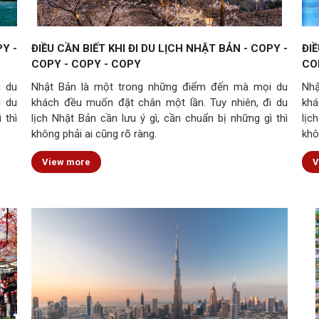
PY -
ĐIỀU CẦN BIẾT KHI ĐI DU LỊCH NHẬT BẢN - COPY -
ĐIỀ
COPY - COPY - COPY
CO
i du
Nhật Bản là một trong những điểm đến mà mọi du
Nhậ
i du
khách đều muốn đặt chân một lần. Tuy nhiên, đi du
khá
 thì
lịch Nhật Bản cần lưu ý gì, cần chuẩn bị những gì thì
lịc
không phải ai cũng rõ ràng.
khô
View more
V