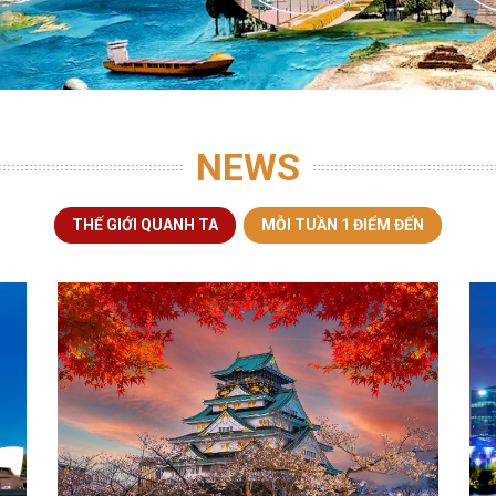
NEWS
THẾ GIỚI QUANH TA
MỖI TUẦN 1 ĐIỂM ĐẾN