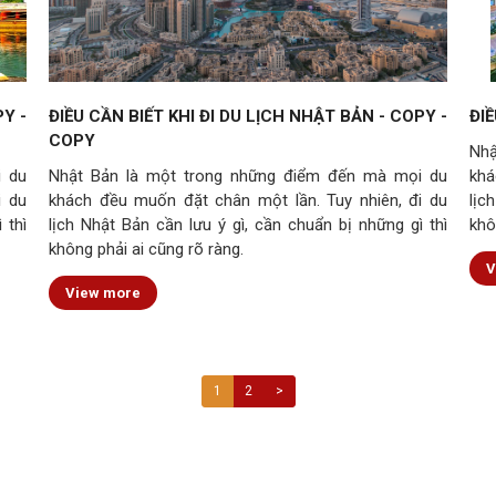
PY -
ĐIỀU CẦN BIẾT KHI ĐI DU LỊCH NHẬT BẢN - COPY -
ĐIỀ
COPY
Nhậ
i du
Nhật Bản là một trong những điểm đến mà mọi du
khá
i du
khách đều muốn đặt chân một lần. Tuy nhiên, đi du
lịc
 thì
lịch Nhật Bản cần lưu ý gì, cần chuẩn bị những gì thì
khô
không phải ai cũng rõ ràng.
V
View more
1
2
>