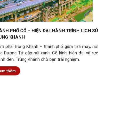
ÀNH PHỐ CỔ – HIỆN ĐẠI: HÀNH TRÌNH LỊCH SỬ
ÙNG KHÁNH
m phá Trùng Khánh – thành phố giữa trời mây, nơi
g Dương Tử gặp núi xanh. Cổ kính, hiện đại và rực
ánh đèn, Trùng Khánh chờ bạn trải nghiệm.
em thêm