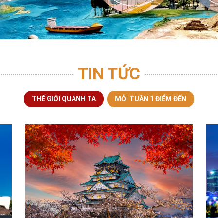
TIN TỨC
THẾ GIỚI QUANH TA
MỖI TUẦN 1 ĐIỂM ĐẾN