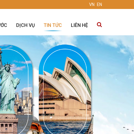
VN
EN
ƯỚC
DỊCH VỤ
TIN TỨC
LIÊN HỆ