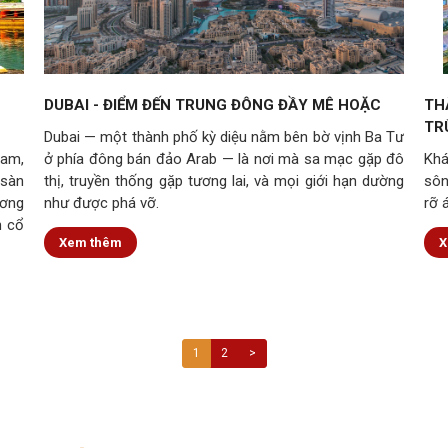
DUBAI - ĐIỂM ĐẾN TRUNG ĐÔNG ĐẦY MÊ HOẶC
TH
TR
Dubai — một thành phố kỳ diệu nằm bên bờ vịnh Ba Tư
am,
ở phía đông bán đảo Arab — là nơi mà sa mạc gặp đô
Khá
 sàn
thị, truyền thống gặp tương lai, và mọi giới hạn dường
sôn
ương
như được phá vỡ.
rỡ 
n cổ
Xem thêm
X
1
2
>