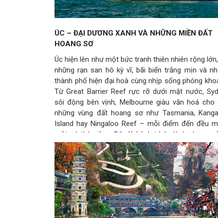
ÚC – ĐẠI DƯƠNG XANH VÀ NHỮNG MIỀN ĐẤT
HOANG SƠ
Úc hiện lên như một bức tranh thiên nhiên rộng lớn,
những rạn san hô kỳ vĩ, bãi biển trắng mịn và n
thành phố hiện đại hoà cùng nhịp sống phóng kho
Từ Great Barrier Reef rực rỡ dưới mặt nước, Sy
sôi động bên vịnh, Melbourne giàu văn hoá cho
những vùng đất hoang sơ như Tasmania, Kang
Island hay Ningaloo Reef – mỗi điểm đến đều 
một cá tính riêng. Đây là hành trình dành cho ngườ
khách muốn chạm vào vẻ đẹp nguyên bản của t
nhiên và sự đa dạng độc đáo của xứ sở chuột túi.
Xem thêm