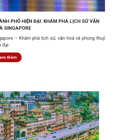
ÀNH PHỐ HIỆN ĐẠI: KHÁM PHÁ LỊCH SỬ VĂN
Á SINGAPORE
gapore – Khám phá lịch sử, văn hoá và phong thuỷ
n đại
em thêm