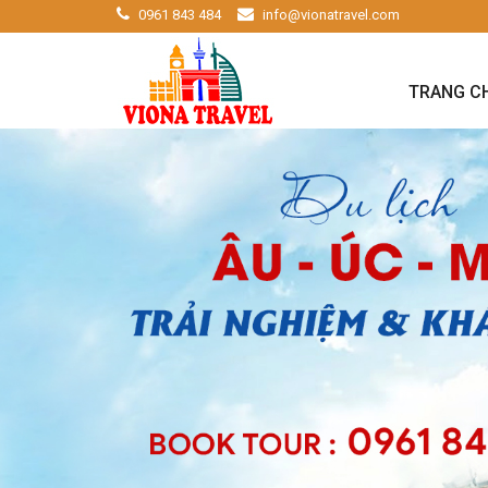
0961 843 484
info@vionatravel.com
TRANG C