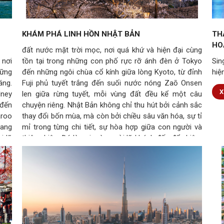
KHÁM PHÁ LINH HỒN NHẬT BẢN
TH
HO
đất nước mặt trời mọc, nơi quá khứ và hiện đại cùng
 nơi
tồn tại trong những con phố rực rỡ ánh đèn ở Tokyo
Sin
hững
đến những ngôi chùa cổ kính giữa lòng Kyoto, từ đỉnh
hiệ
áng.
Fuji phủ tuyết trắng đến suối nước nóng Zaō Onsen
X
dney
len giữa rừng tuyết, mỗi vùng đất đều kể một câu
 đến
chuyện riêng. Nhật Bản không chỉ thu hút bởi cảnh sắc
aroo
thay đổi bốn mùa, mà còn bởi chiều sâu văn hóa, sự tỉ
mang
mỉ trong từng chi tiết, sự hòa hợp giữa con người và
i lữ
thiên nhiên. Đó là nơi mà người lữ khách đến để chiêm
hiên
ngưỡng, nhưng rời đi với một cảm giác tĩnh tại trong
tâm hồn.
Xem thêm