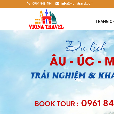
0961 843 484
info@vionatravel.com
TRANG C