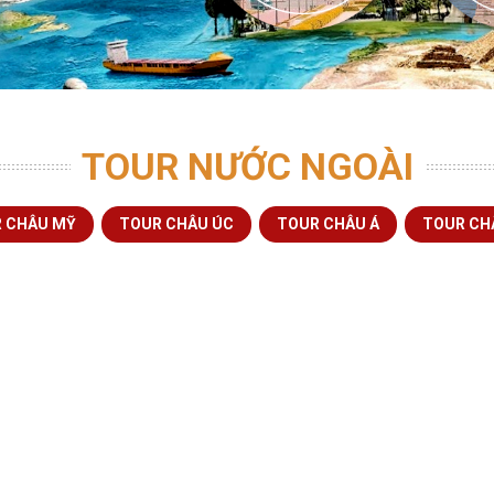
TOUR NƯỚC NGOÀI
 CHÂU MỸ
TOUR CHÂU ÚC
TOUR CHÂU Á
TOUR CH