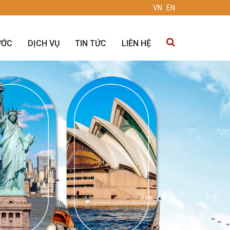
VN
EN
ƯỚC
DỊCH VỤ
TIN TỨC
LIÊN HỆ